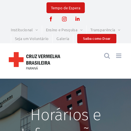
Skip
to
Facebook
Instagram
LinkedIn
content
Institucional
Ensino e Pesquisa
Transparência
Seja um Voluntário
Galeria
Saiba como Doar
Horários e