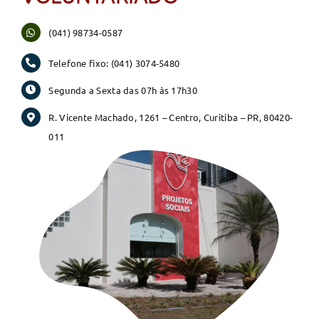
(041) 98734-0587
Telefone fixo:
(041) 3074-5480
Segunda a Sexta das 07h às 17h30
R. Vicente Machado, 1261 – Centro, Curitiba – PR, 80420-
011