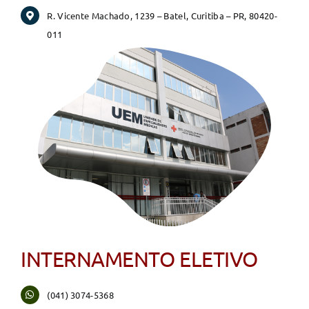
R. Vicente Machado, 1239 – Batel, Curitiba – PR, 80420-
011
INTERNAMENTO ELETIVO
(041) 3074-5368