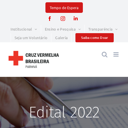
Skip
to
Facebook
Instagram
LinkedIn
content
Institucional
Ensino e Pesquisa
Transparência
Seja um Voluntário
Galeria
Saiba como Doar
Edital 2022