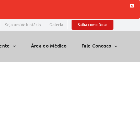
Seja um Voluntário
Galeria
Saiba como Doar
iente
Área do Médico
Fale Conosco