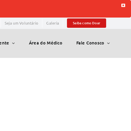
Seja um Voluntário
Galeria
Saiba como Doar
iente
Área do Médico
Fale Conosco