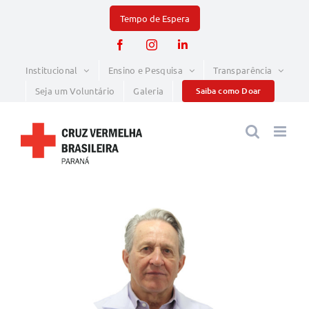
Skip
to
Facebook
Instagram
LinkedIn
content
Institucional
Ensino e Pesquisa
Transparência
Seja um Voluntário
Galeria
Saiba como Doar