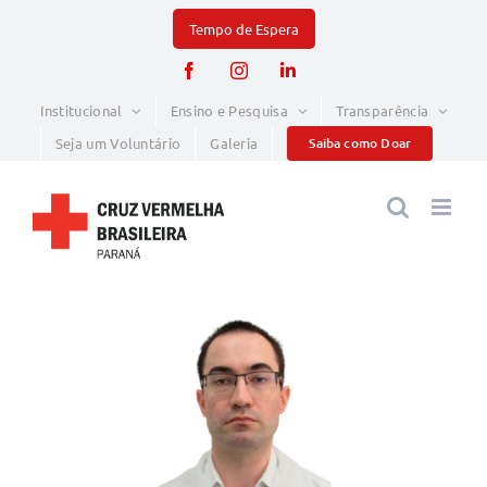
Skip
to
Facebook
Instagram
LinkedIn
content
Institucional
Ensino e Pesquisa
Transparência
Seja um Voluntário
Galeria
Saiba como Doar