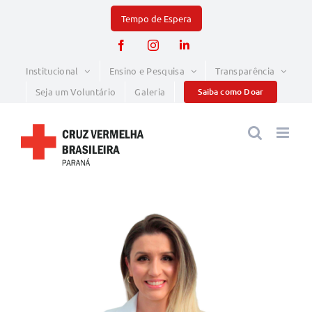
Skip
to
Facebook
Instagram
LinkedIn
content
Institucional
Ensino e Pesquisa
Transparência
Seja um Voluntário
Galeria
Saiba como Doar