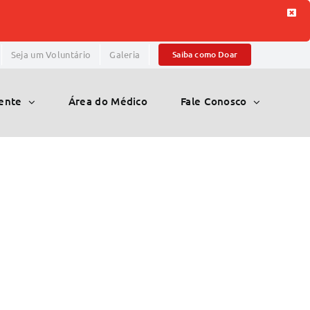
Seja um Voluntário
Galeria
Saiba como Doar
iente
Área do Médico
Fale Conosco