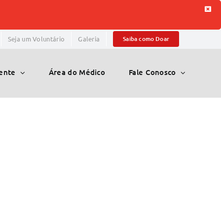
Seja um Voluntário
Galeria
Saiba como Doar
iente
Área do Médico
Fale Conosco