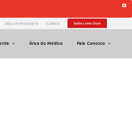
Seja um Voluntário
Galeria
Saiba como Doar
iente
Área do Médico
Fale Conosco