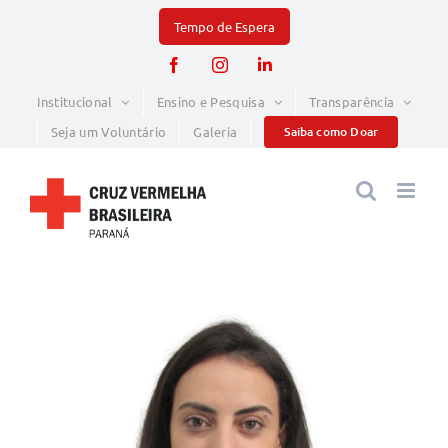
Skip
to
Facebook
Instagram
LinkedIn
content
Institucional
Ensino e Pesquisa
Transparência
Seja um Voluntário
Galeria
Saiba como Doar